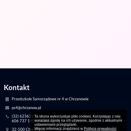
Kontakt
Przedszkole Samorządowe nr 4 w Chrzanowie
ps4@chrzanow.pl
(32) 6236333,
Ta strona wykorzystuje pliki cookies. Korzystając z niej 
wyrażasz zgodę na ich używanie, zgodnie z aktualnymi 
606 737 190 - dyrektor
ustawieniami przeglądarki.

Więcej informacji znajdziesz w 
Polityce prywatności
.
32-500 Chrzanów,