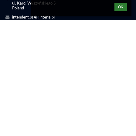
ul. Kard. Wyszyńskiego 5
OK
Poland
intendent.ps4@interia.pl
Linki
Deklaracja dostępności
Informacje prawne
Polityka prywatności
Metryczka
Mapa strony
O nas
Wersja dla słabowidzących
Copyright Przedszkole
Samorządowe nr 4 w Chrzanowie