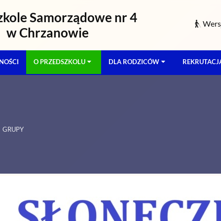
zkole Samorządowe nr 4
Wersj
w Chrzanowie
NOŚCI
O PRZEDSZKOLU
DLA RODZICÓW
REKRUTACJ
GRUPY