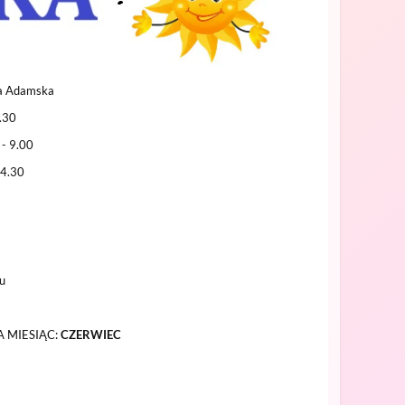
a Adamska
5.30
 - 9.00
.30
:
u
 MIESIĄC:
CZERWIEC