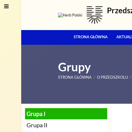
Przeds
STRONA GŁÓWNA
AKTUAL
Grupy
STRONA GŁÓWNA
/
O PRZEDSZKOLU
/
Grupy
Grupa I
Grupa II