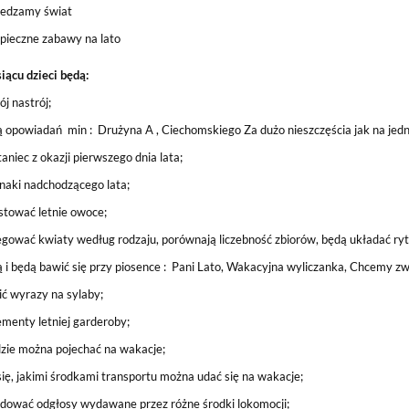
edzamy świat
pieczne zabawy na lato
ącu dzieci będą:
j nastrój;
 opowiadań min : Drużyna A , Ciechomskiego Za dużo nieszczęścia jak na jedn
aniec z okazji pierwszego dnia lata;
naki nadchodzącego lata;
stować letnie owoce;
gować kwiaty według rodzaju, porównają liczebność zbiorów, będą układać ry
 i będą bawić się przy piosence : Pani Lato, Wakacyjna wyliczanka, Chcemy zwi
ić wyrazy na sylaby;
menty letniej garderoby;
dzie można pojechać na wakacje;
ię, jakimi środkami transportu można udać się na wakacje;
dować odgłosy wydawane przez różne środki lokomocji;