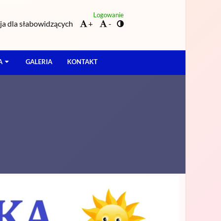
Logowanie
a dla słabowidzących
+
-
A
GALERIA
KONTAKT