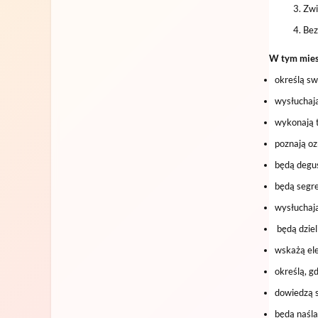
Zwi
Bez
W tym miesi
określą swó
wysłuchają
wykonają t
poznają oz
będą degu
będą segre
wysłuchają
będą dziel
wskażą ele
określą, g
dowiedzą s
będą naśla