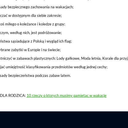
sady bezpiecznego zachowania na wakacjach;
iczać w dostępnym dla siebie zakresie;
oś miłego o koleżance i koledze z grupy;
czym, według nich, jest podróżowanie;
ństwa sąsiadujące z Polską i wygląd ich flag;
brane zabytki w Europie i na świecie;
tniczyć w zabawach plastycznych: Lody gałkowe, Moda letnia, Korale dla przyj
jać umiejętność klasyfikowania przedmiotów według jednej cechy;
asady bezpieczeństwa podczas zabaw latem.
 DLA RODZICA:
10 rzeczy o ktorych musimy pamietac w wakacje