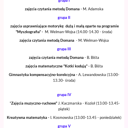
grupa I
zajęcia czytania metodą Domana -
M. Adamska
grupa II
zajęcia usprawniające motorykę dużą i małą oparte na programie
"Myszkografia" -
M. Welman-Wojsa (14.00-14.30 - środa)
zajęcia czytania metodą Domana
- M. Welman-Wojsa
grupa III
zajęcia czytania metodą Domana
- B. Biśta
zajęcia matematyczne "Kotki kodują" -
B. Biśta
Gimnastyka kompensacyjno-korekcyjna -
A. Lewandowska (13.00-
13.30- środa)
grupa IV
"
Zajęcia muzyczno-ruchowe"
J. Kaczmarska - Kozioł (13.00-13.45-
piątek)
Kreatywna matematyka -
I. Kosmowska (13.00-13.45 - poniedziałek)
grupa V