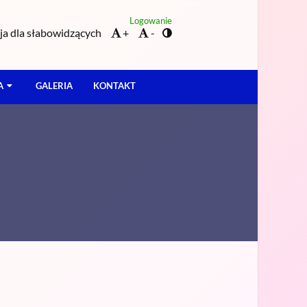
Logowanie
a dla słabowidzących
+
-
A
GALERIA
KONTAKT