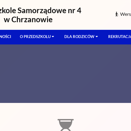
zkole Samorządowe nr 4
Wersj
w Chrzanowie
NOŚCI
O PRZEDSZKOLU
DLA RODZICÓW
REKRUTACJ