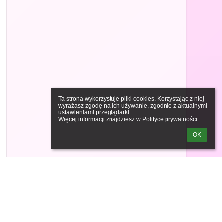
Ta strona wykorzystuje pliki cookies. Korzystając z niej 
wyrażasz zgodę na ich używanie, zgodnie z aktualnymi 
ustawieniami przeglądarki.

Więcej informacji znajdziesz w 
Polityce prywatności
.
OK