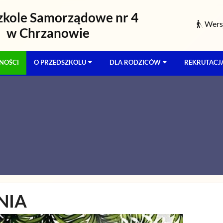
zkole Samorządowe nr 4
Wersj
w Chrzanowie
NOŚCI
O PRZEDSZKOLU
DLA RODZICÓW
REKRUTACJ
NIA