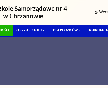
zkole Samorządowe nr 4
Wersj
w Chrzanowie
NOŚCI
O PRZEDSZKOLU
DLA RODZICÓW
REKRUTACJ