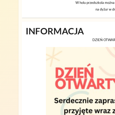
W holu przedszkola można 
na dyżur w d
INFORMACJA
DZIEŃ OTWA