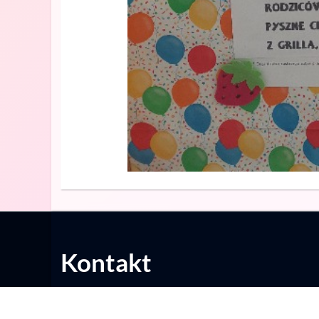
Kontakt
Przedszkole Samorządowe nr 4 w Chrzanowie
ps4@chrzanow.pl