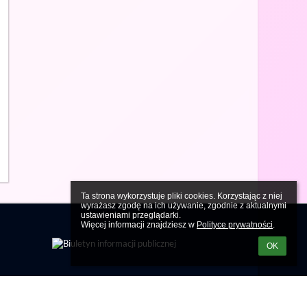
Ta strona wykorzystuje pliki cookies. Korzystając z niej 
wyrażasz zgodę na ich używanie, zgodnie z aktualnymi 
ustawieniami przeglądarki.

Więcej informacji znajdziesz w 
Polityce prywatności
.
OK