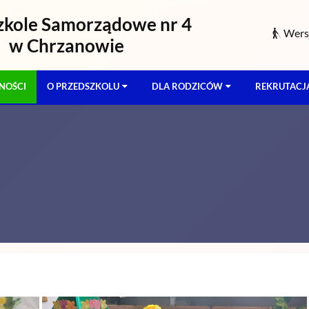
zkole Samorządowe nr 4
Wersj
w Chrzanowie
NOŚCI
O PRZEDSZKOLU
DLA RODZICÓW
REKRUTACJ