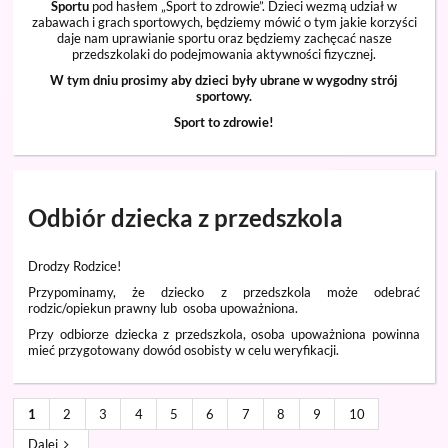
Sportu
pod hasłem „Sport to zdrowie”. Dzieci wezmą udział w
zabawach i grach sportowych, będziemy mówić o tym jakie korzyści
daje nam uprawianie sportu oraz będziemy zachęcać nasze
przedszkolaki do podejmowania aktywności fizycznej.
W tym dniu prosimy aby dzieci były ubrane w wygodny strój
sportowy.
Sport to zdrowie!
Odbiór dziecka z przedszkola
Drodzy Rodzice!
Przypominamy, że dziecko z przedszkola może odebrać
rodzic/opiekun prawny lub osoba upoważniona.
Przy odbiorze dziecka z przedszkola, osoba upoważniona powinna
mieć przygotowany dowód osobisty w celu weryfikacji.
1
2
3
4
5
6
7
8
9
10
Dalej