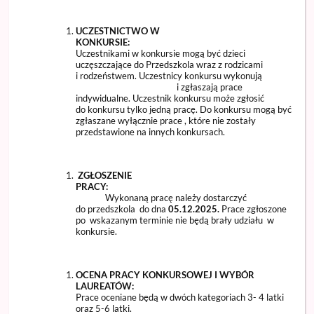
UCZESTNICTWO W
KONKUR
Uczestnikami w konkursie mogą być dzieci
uczęszczające do Przedszkola wraz z rodzicami
i rodzeństwem. Uczestnicy konkursu wykonują
i zgłaszają prace
indywidualne. Uczestnik konkursu może zgłosić
do konkursu tylko jedną pracę. Do konkursu mogą być
zgłaszane wyłącznie prace , które nie zostały
przedstawione na innych konkursach.
ZGŁOSZENIE
PRAC
Wykonaną pracę należy dostarczyć
do przedszkola do dna
05.12.2025.
Prace zgłoszone
po wskazanym terminie nie będą brały udziału w
konkursie.
OCENA PRACY KONKURSOWEJ I WYBÓR
LAUREAT
Prace oceniane będą w dwóch kategoriach 3- 4 latki
oraz 5-6 latki.