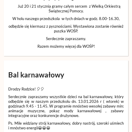
Już 20 i 21 stycznia gramy całym sercem z Wielką Orkiestrą
Świątecznej Pomocy.
W holu naszego przedszkola w tych dniach w godz. 8.00-16.30,
odbędzie się kiermasz z pysznościami. Wystawiona zostanie również
puszka WOŚP.
Serdecznie zapraszamy.
Razem możemy więcej dla WOŚP!
Bal karnawałowy
Drodzy Rodzice!
🎈🎈
Serdecznie zapraszamy wszystkie dzieci na bal karnawałowy, który
odbędzie się w naszym przedszkolu dn. 13.01.2026 r ( wtorek) w
godzinach 9.45 - 11.45. W programie mnóstwo wesołej zabawy min:
animacje muzyczne, pokaz mody karnawałowej , zabawy
integracyjne oraz konkurencje drużynowe.
Ps. Mile widziany strój karnawałowy, dobry nastrój, szeroki uśmiech
i mnóstwo energii😀😀😀