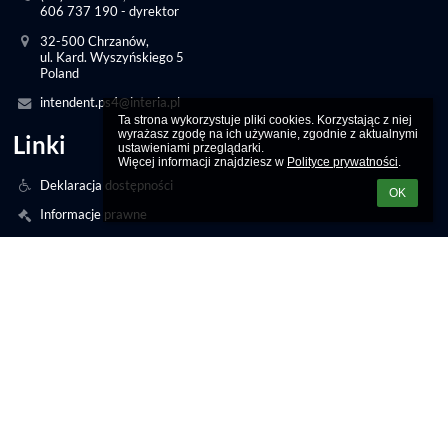
606 737 190 - dyrektor
32-500 Chrzanów,
ul. Kard. Wyszyńskiego 5
Poland
intendent.ps4@interia.pl
Ta strona wykorzystuje pliki cookies. Korzystając z niej 
wyrażasz zgodę na ich używanie, zgodnie z aktualnymi 
Linki
ustawieniami przeglądarki.

Więcej informacji znajdziesz w 
Polityce prywatności
.
Deklaracja dostępności
OK
Informacje prawne
Polityka prywatności
Metryczka
Mapa strony
O nas