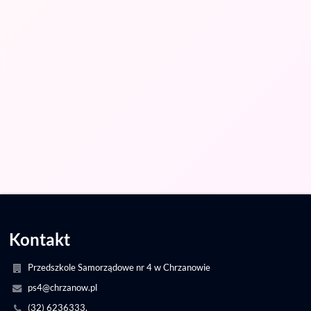
Kontakt
Przedszkole Samorządowe nr 4 w Chrzanowie
ps4@chrzanow.pl
(32) 6236333,