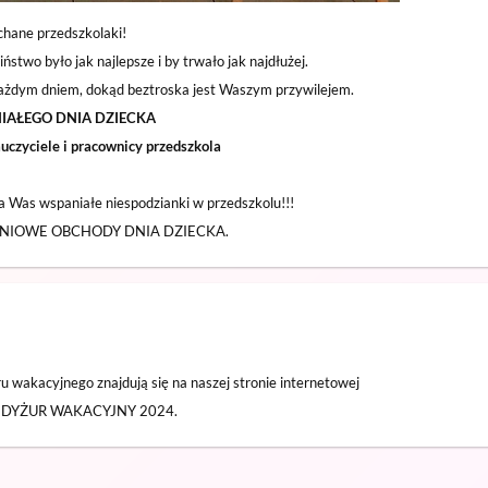
hane przedszkolaki!
two było jak najlepsze i by trwało jak najdłużej.
ę każdym dniem, dokąd beztroska jest Waszym przywilejem.
IAŁEGO DNIA DZIECKA
auczyciele i pracownicy przedszkola
na Was wspaniałe niespodzianki w przedszkolu!!!
ODNIOWE OBCHODY DNIA DZIECKA.
 wakacyjnego znajdują się na naszej stronie internetowej
e DYŻUR WAKACYJNY 2024.