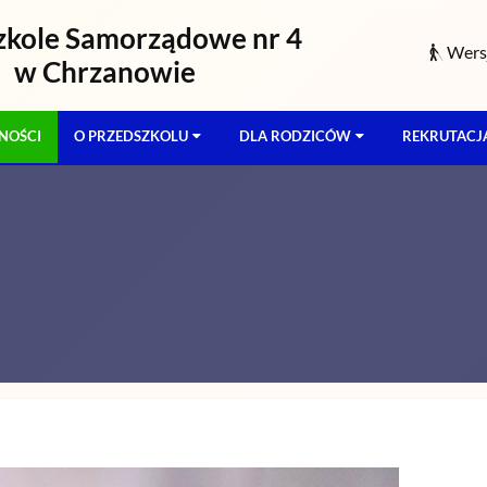
zkole Samorządowe nr 4
Wersj
w Chrzanowie
NOŚCI
O PRZEDSZKOLU
DLA RODZICÓW
REKRUTACJ