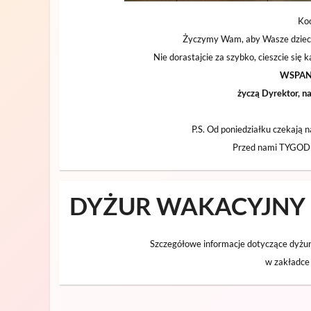
Koc
Życzymy Wam, aby Wasze dziecińs
Nie dorastajcie za szybko, cieszcie si
WSPAN
życzą Dyrektor, n
P.S. Od poniedziałku czekają 
Przed nami TYG
DYŻUR WAKACYJNY
Szczegółowe informacje dotyczące dyżuru
w zakładc