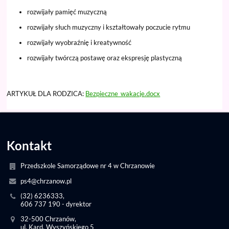
rozwijały pamięć muzyczną
rozwijały słuch muzyczny i kształtowały poczucie rytmu
rozwijały wyobraźnię i kreatywność
rozwijały twórczą postawę oraz ekspresję plastyczną
ARTYKUŁ DLA RODZICA:
Bezpieczne_wakacje.docx
Kontakt
Przedszkole Samorządowe nr 4 w Chrzanowie
ps4@chrzanow.pl
(32) 6236333,
606 737 190 - dyrektor
32-500 Chrzanów,
ul. Kard. Wyszyńskiego 5