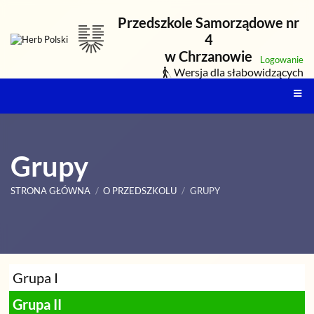
Przedszkole Samorządowe nr
4
w Chrzanowie
Logowanie
Wersja dla słabowidzących
Grupy
STRONA GŁÓWNA
/
O PRZEDSZKOLU
/
GRUPY
Grupy
Grupa I
Grupa II