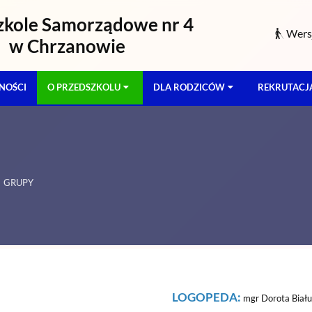
zkole Samorządowe nr 4
Wersj
w Chrzanowie
NOŚCI
O PRZEDSZKOLU
DLA RODZICÓW
REKRUTACJ
GRUPY
LOGOPEDA:
mgr Dorota Biał