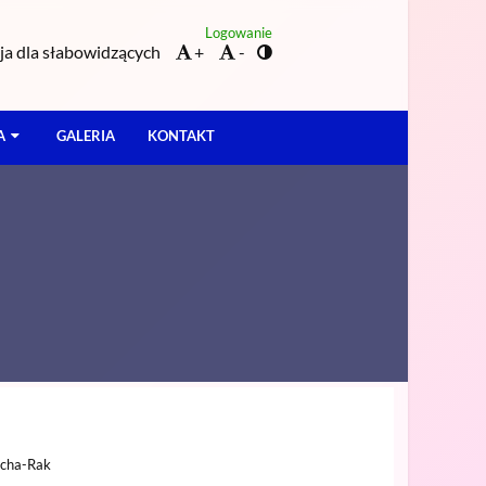
Logowanie
a dla słabowidzących
+
-
A
GALERIA
KONTAKT
ucha-Rak