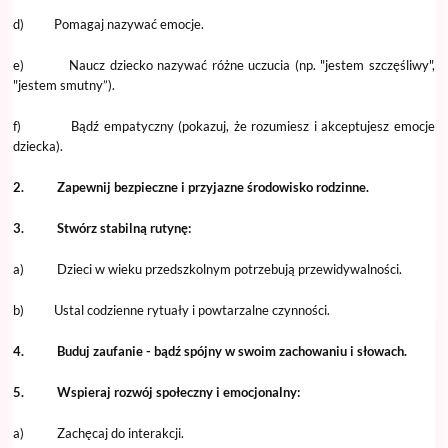
d) Pomagaj nazywać emocje.
e) Naucz dziecko nazywać różne uczucia (np. "jestem szczęśliwy",
"jestem smutny”).
f) Bądź empatyczny (pokazuj, że rozumiesz i akceptujesz emocje
dziecka).
2. Zapewnij bezpieczne i przyjazne środowisko rodzinne.
3. Stwórz stabilną rutynę:
a) Dzieci w wieku przedszkolnym potrzebują przewidywalności.
b) Ustal codzienne rytuały i powtarzalne czynności.
4. Buduj zaufanie - bądź spójny w swoim zachowaniu i słowach.
5. Wspieraj rozwój społeczny i emocjonalny:
a) Zachęcaj do interakcji.