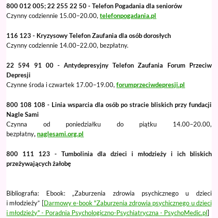
800 012 005; 22 255 22 50 - Telefon Pogadania dla seniorów
Czynny codziennie 15.00–20.00,
telefonpogadania.pl
116 123 - Kryzysowy Telefon Zaufania dla osób dorosłych
Czynny codziennie 14.00–22.00, bezpłatny.
22 594 91 00 - Antydepresyjny Telefon Zaufania Forum Przeciw
Depresji
Czynne środa i czwartek 17.00–19.00,
forumprzeciwdepresji.pl
800 108 108 - Linia wsparcia dla osób po stracie bliskich przy fundacji
Nagle Sami
Czynna od poniedziałku do piątku 14.00–20.00,
bezpłatny
,
naglesami.org.pl
800 111 123 - Tumbolinia dla dzieci i młodzieży i ich bliskich
przeżywających żałobę
Bibliografia: Ebook: „Zaburzenia zdrowia psychicznego u dzieci
i młodzieży” [
Darmowy e-book "Zaburzenia zdrowia psychicznego u dzieci
i młodzieży" - Poradnia Psychologiczno-Psychiatryczna - PsychoMedic.pl
]