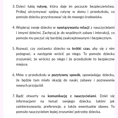
Dzieci lubią
rutynę
, która daje im poczucie bezpieczeństwa.
Próbuj utrzymywać spójną rutynę w domu i przedszkolu, co
pomoże dziecku przystosować się do nowego środowiska.
Wspieraj swoje dziecko w
nawiązywaniu relacji
z nauczycielami
i innymi dziećmi. Zachęcaj je do wspólnych zabaw i interakcji, co
pomoże mu poczuć się bardziej zaakceptowanym i bezpiecznym.
Rozważ, czy zostawisz dziecko na
krótki czas
, aby się z nim
pożegnać, a następnie wrócić po niego. To pomoże dziecku
zrozumieć, że wrócisz po niego i że przedszkole to bezpieczne
miejsce.
Mów o przedszkolu w
pozytywny sposób
, opowiadając dziecku,
że będzie tam miało okazję do nauki, zabawy i poznawania
nowych przyjaciół.
Bądź otwarty na
komunikację z nauczycielami
. Dziel się
informacjami na temat swojego dziecka, takimi jak
zainteresowania, preferencje, a także ewentualne obawy. To
pomoże nauczycielom lepiej zrozumieć potrzeby dziecka.