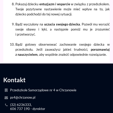
Pokazuj dziecku
entuzjazm i wsparcie
w związku z przedszkolem.
Twoje pozytywne nastawienie może mieć wpływ na to, jak
dziecko podchodzi do tej nowej sytuacji.
Bądź wyczulony na
uczucia swojego dziecka
. Pozwól mu wyrazić
swoje obawy i lęki, a następnie pomóż mu je zrozumieć
i przetworzyć.
Bądź gotowy obserwować zachowanie swojego dziecka w
przedszkolu. Jeśli zauważysz jakieś trudności,
porozmawiaj
z nauczycielem
, aby wspólnie znaleźć odpowiednie rozwiązanie.
Kontakt
Przedszkole Samorządowe nr 4 w Chrzanowie
ps4@chrzanow.pl
(32) 6236333,
606 737 190 - dyrektor