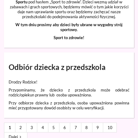
Sportu
pod hasłem „Sport to zdrowie”. Dzieci wezmą udział w
zabawach i grach sportowych, będziemy mówić o tym jakie korzyści
daje nam uprawianie sportu oraz będziemy zachęcać nasze
przedszkolaki do podejmowania aktywności fizycznej.
W tym dniu prosimy aby dzieci były ubrane w wygodny strój
sportowy.
Sport to zdrowie!
Odbiór dziecka z przedszkola
Drodzy Rodzice!
Przypominamy, że dziecko z przedszkola może odebrać
rodzic/opiekun prawny lub osoba upoważniona.
Przy odbiorze dziecka z przedszkola, osoba upoważniona powinna
mieć przygotowany dowód osobisty w celu weryfikacji.
1
2
3
4
5
6
7
8
9
10
Dalej