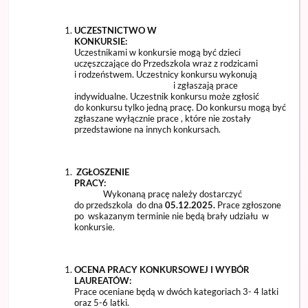
UCZESTNICTWO W
KONKUR
Uczestnikami w konkursie mogą być dzieci
uczęszczające do Przedszkola wraz z rodzicami
i rodzeństwem. Uczestnicy konkursu wykonują
i zgłaszają prace
indywidualne. Uczestnik konkursu może zgłosić
do konkursu tylko jedną pracę. Do konkursu mogą być
zgłaszane wyłącznie prace , które nie zostały
przedstawione na innych konkursach.
ZGŁOSZENIE
PRAC
Wykonaną pracę należy dostarczyć
do przedszkola do dna
05.12.2025.
Prace zgłoszone
po wskazanym terminie nie będą brały udziału w
konkursie.
OCENA PRACY KONKURSOWEJ I WYBÓR
LAUREAT
Prace oceniane będą w dwóch kategoriach 3- 4 latki
oraz 5-6 latki.