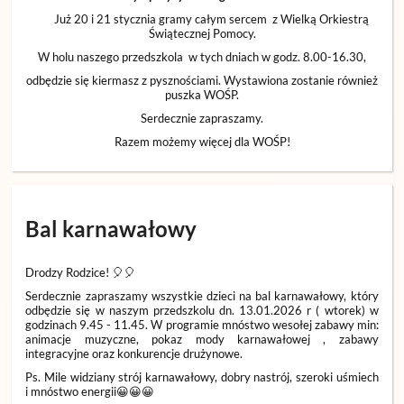
Już 20 i 21 stycznia gramy całym sercem z Wielką Orkiestrą
Świątecznej Pomocy.
W holu naszego przedszkola w tych dniach w godz. 8.00-16.30,
odbędzie się kiermasz z pysznościami. Wystawiona zostanie również
puszka WOŚP.
Serdecznie zapraszamy.
Razem możemy więcej dla WOŚP!
Bal karnawałowy
Drodzy Rodzice!
🎈🎈
Serdecznie zapraszamy wszystkie dzieci na bal karnawałowy, który
odbędzie się w naszym przedszkolu dn. 13.01.2026 r ( wtorek) w
godzinach 9.45 - 11.45. W programie mnóstwo wesołej zabawy min:
animacje muzyczne, pokaz mody karnawałowej , zabawy
integracyjne oraz konkurencje drużynowe.
Ps. Mile widziany strój karnawałowy, dobry nastrój, szeroki uśmiech
i mnóstwo energii😀😀😀